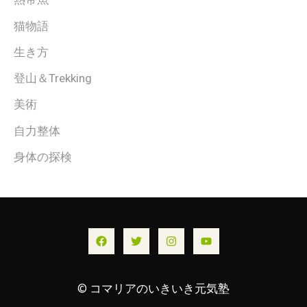
猫物語
生き方
登山＆Trekking
美術
自力整体
身体の探検
© コマリアのいきいき元気塾