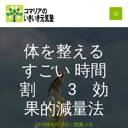
内
容
を
ス
キ
体を整える
ッ
プ
すごい 時間
割 3 効
果的減量法
2019年8月17日
/
図書メモ