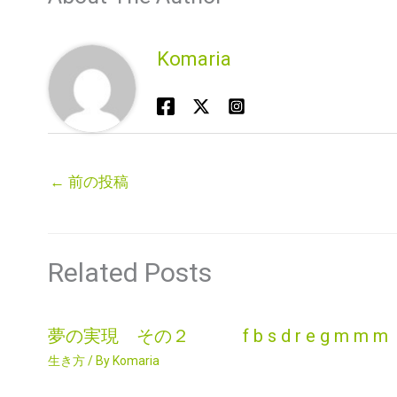
Komaria
←
前の投稿
Related Posts
夢の実現 その２ f b s d r e g m m m
生き方
/ By
Komaria