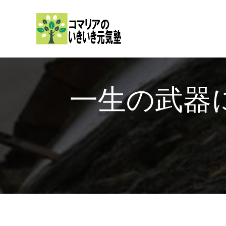
内
容
を
ス
キ
ッ
一生の武
プ