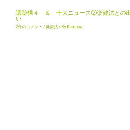
遺跡猫４ ＆ 十大ニュース②楽健法との
い
2件のコメント
/
健康法
/ By
Komaria