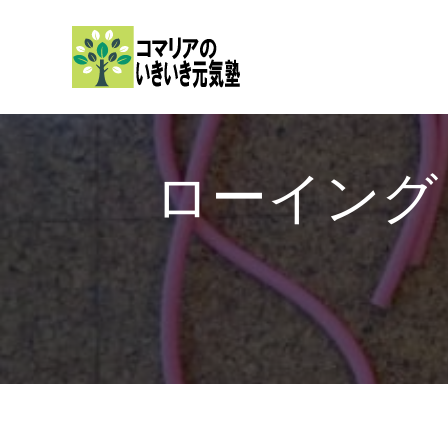
内
容
を
ス
キ
ッ
ローイング
プ