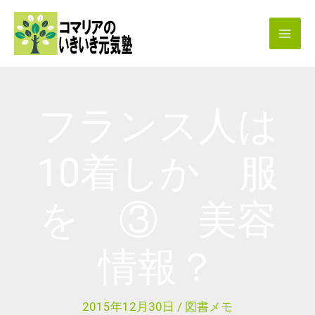
内
容
を
ス
キ
フランス人は
ッ
プ
10着しか 服
を ③ 美容
情報？
2015年12月30日
/
図書メモ