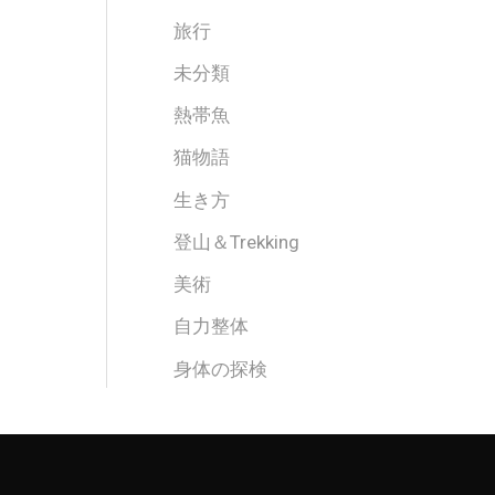
旅行
未分類
熱帯魚
猫物語
生き方
登山＆Trekking
美術
自力整体
身体の探検