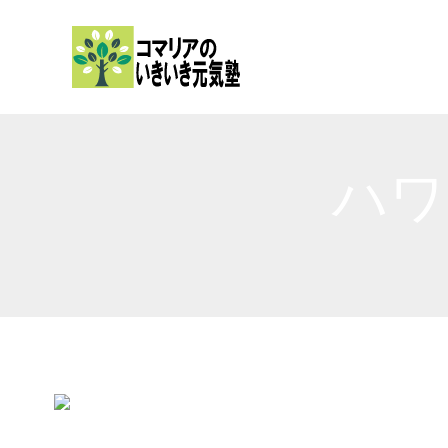
内
容
を
ス
キ
ッ
ハワ
プ