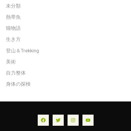
未分類
熱帯魚
猫物語
生き方
登山＆Trekking
美術
自力整体
身体の探検