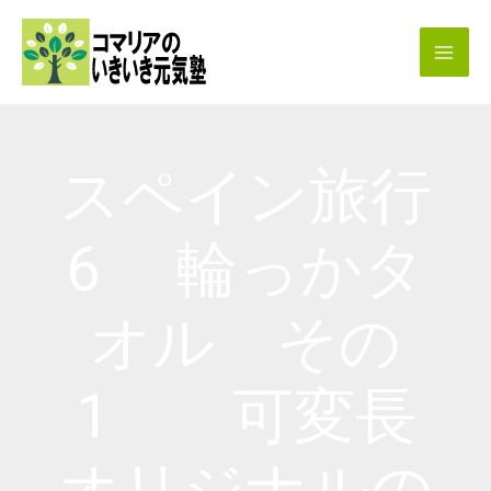
内
容
を
ス
キ
スペイン旅行
ッ
プ
6 輪っかタ
オル その
1 可変長
オリジナルの