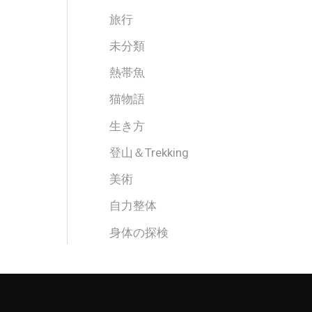
旅行
未分類
熱帯魚
猫物語
生き方
登山＆Trekking
美術
自力整体
身体の探検