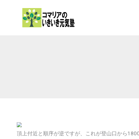
内
容
を
ス
キ
ッ
プ
頂上付近と順序が逆ですが、これが登山口から180