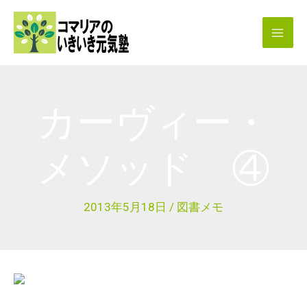
内
容
を
ス
キ
カーヴィー・
ッ
プ
メソッド ④
2013年5月18日
/
図書メモ