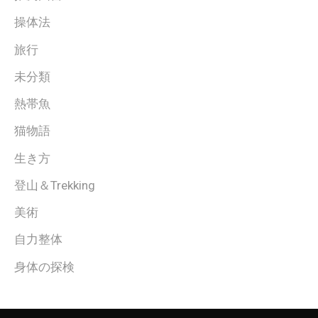
操体法
旅行
未分類
熱帯魚
猫物語
生き方
登山＆Trekking
美術
自力整体
身体の探検