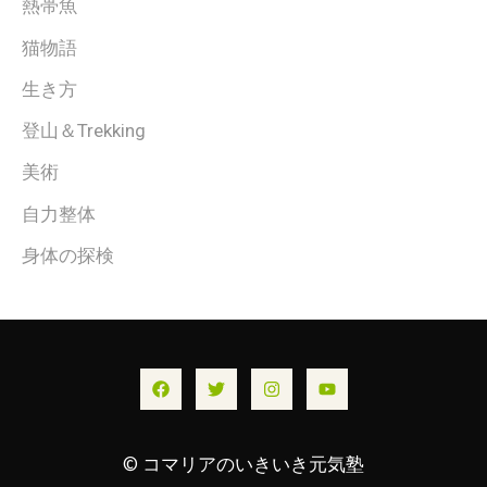
熱帯魚
猫物語
生き方
登山＆Trekking
美術
自力整体
身体の探検
© コマリアのいきいき元気塾