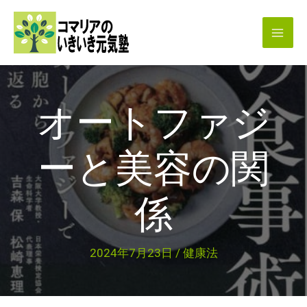
内
容
を
ス
キ
オートファジ
ッ
プ
ーと美容の関
係
2024年7月23日
/
健康法