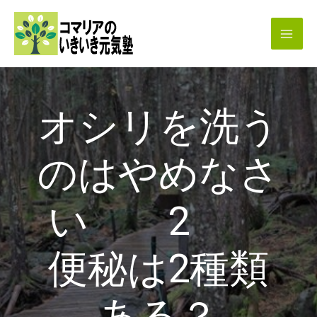
内
容
を
ス
キ
オシリを洗う
ッ
プ
のはやめなさ
い 2
便秘は2種類
ある？