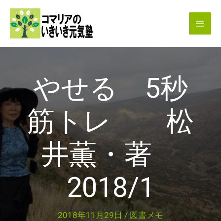
内
容
を
ス
キ
やせる 5秒
ッ
プ
筋トレ 松
井薫・著
2018/1
2018年11月29日
/
図書メモ