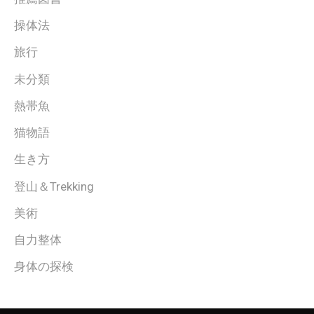
操体法
旅行
未分類
熱帯魚
猫物語
生き方
登山＆Trekking
美術
自力整体
身体の探検