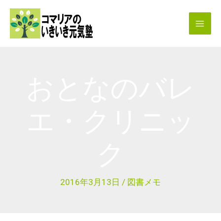
内
容
を
ス
キ
おとなのバレ
ッ
プ
エ・クリニッ
ク
2016年3月13日
/
図書メモ