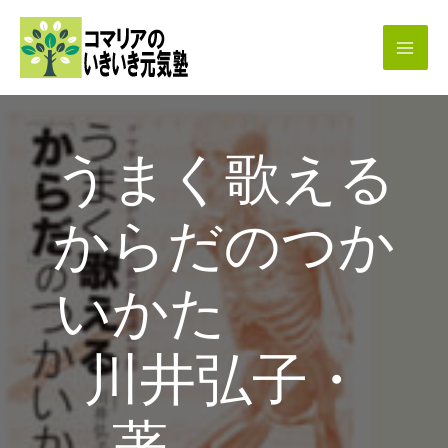
内
容
を
ス
キ
うまく歌える
ッ
プ
からだのつか
いかた
川井弘子・
著