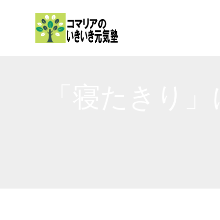
内
容
を
ス
キ
ッ
「寝たきり」
プ