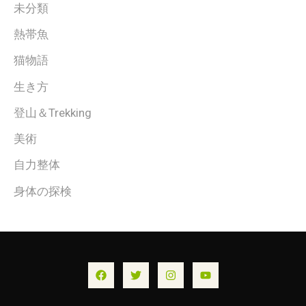
未分類
熱帯魚
猫物語
生き方
登山＆Trekking
美術
自力整体
身体の探検