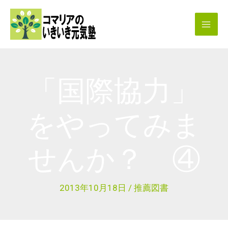
内
容
を
ス
キ
「国際協力」
ッ
プ
をやってみま
せんか？ ④
2013年10月18日
/
推薦図書