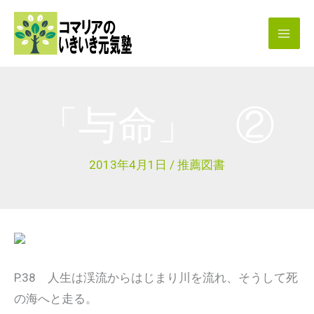
内
容
を
ス
キ
「与命」 ②
ッ
プ
2013年4月1日
/
推薦図書
P.38 人生は渓流からはじまり川を流れ、そうして死
の海へと走る。