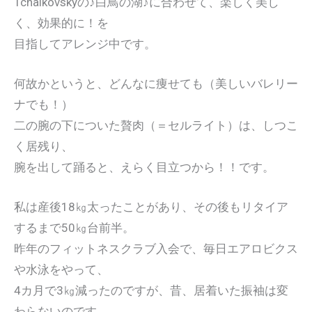
Tchaikovskyの♪白鳥の湖♪に合わせて、楽しく美し
く、効果的に！を
目指してアレンジ中です。
何故かというと、どんなに痩せても（美しいバレリー
ナでも！）
二の腕の下についた贅肉（＝セルライト）は、しつこ
く居残り、
腕を出して踊ると、えらく目立つから！！です。
私は産後18㎏太ったことがあり、その後もリタイア
するまで50㎏台前半。
昨年のフィットネスクラブ入会で、毎日エアロビクス
や水泳をやって、
4カ月で3㎏減ったのですが、昔、居着いた振袖は変
わらないのです。