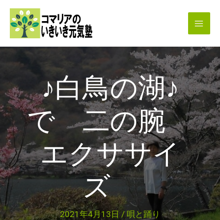
内
容
を
ス
キ
♪白鳥の湖♪
ッ
プ
で 二の腕
エクササイ
ズ
2021年4月13日
/
唄と踊り